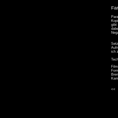
Fa
Para
Kopi
gibt
dabe
Nega
Setz
Aufn
ich 
Tech
Film
For
Bren
Kam
<<
B