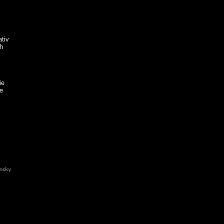
ativ
ch
ie
e