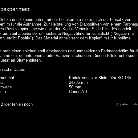
rbexperiment
llel zu den Experimenten mit der Lochkamera reizte mich der Einsatz von
erfilm für die Aufnahme. Zur Herstellung von Diapositiven von einem Farbneg
 es Positivkopierfilme wie etwa den Kodak Vericolor Slide Film. Es handelt si
i um steil arbeitende, unmaskierte Negativfilme für Kunstlicht ("Negativ mal
tiv ergibt Positiv"). Das Material ähnelt sehr dem Kopierfilm für Kinofilme.
t man einen solchen steil arbeitenden und unmaskierten Farbnegativfilm für d
ahme ein, so entstehen starke Farbverfälschungen. Diesen Effekt untersucht
zuerst an Blumenblüten.
nische Daten:
material
Kodak Vericolor Slide Film SO-135
mat
24x36 mm
nweite
50 mm
era
Canon A-1
ilder fehlen noch