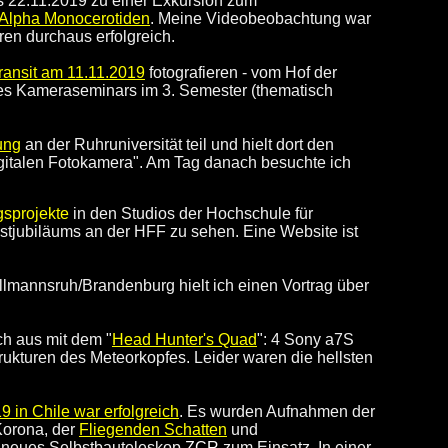
s 22.11.2019 zu einer Exkursion zum
Alpha Monocerotiden
. Meine Videobeobachtung war
en durchaus erfolgreich.
ransit am 11.11.2019
fotografieren - vom Hof der
es Kameraseminars im 3. Semester (thematisch
ung
an der Ruhruniversität teil und hielt dort den
digitalen Fotokamera". Am Tag danach besuchte ich
gsprojekte
in den Studios der Hochschule für
stjubiläums an der HFF zu sehen. Eine Website ist
llmannsruh/Brandenburg hielt ich einen Vortrag über
h aus mit dem "
Head Hunter's Quad
": 4 Sony a7S
rukturen des Meteorkopfes. Leider waren die hellsten
 in Chile war erfolgreich
. Es wurden Aufnahmen der
 Korona, der
Fliegenden Schatten
und
 neues Selbstbauteleskop
ZCR
zum Einsatz. In einer