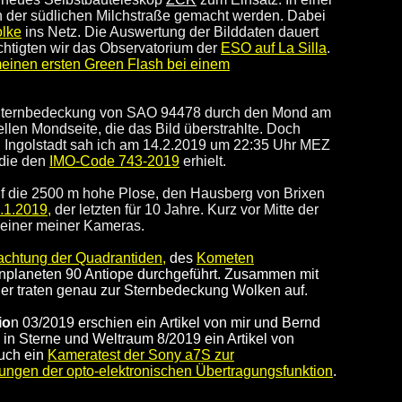
 der südlichen Milchstraße gemacht werden. Dabei
olke
ins Netz. Die Auswertung der Bilddaten dauert
htigten wir das Observatorium der
ESO auf La Silla
.
einen ersten Green Flash bei einem
n Sternbedeckung von SAO 94478 durch den Mond am
ellen Mondseite, die das Bild überstrahlte. Doch
n Ingolstadt sah ich am 14.2.2019 um 22:35 Uhr MEZ
 die den
IMO-Code 743-2019
erhielt.
uf die 2500 m hohe Plose, den Hausberg von Brixen
.1.2019
,
der letzten für 10 Jahre.
Kurz vor Mitte der
 einer meiner Kameras.
achtung der Quadrantiden
,
des
Kometen
nplaneten 90 Antiope
durchgeführt. Zusammen mit
er traten genau zur Sternbedeckung Wolken auf.
io
n 03/2019 erschien ein
Artikel von
mir
und
Bernd
 in Sterne und Weltraum 8/2019 ein Artikel von
auch ein
Kameratest der Sony a7S zur
ungen der opto-elektronischen Übertragungsfunktion
.