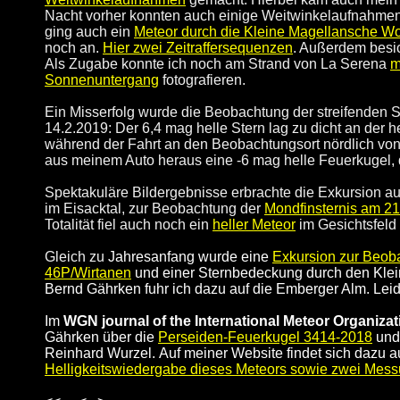
Nacht vorher konnten auch einige Weitwinkelaufnahmen
ging auch ein
Meteor durch die Kleine Magellansche W
noch an.
Hier zwei Zeitraffersequenzen
. Außerdem besic
Als Zugabe konnte ich noch am Strand von La Serena
m
Sonnenuntergang
fotografieren.
Ein Misserfolg wurde die Beobachtung der streifende
14.2.2019: Der 6,4 mag helle Stern lag zu dicht an der h
während der Fahrt an den Beobachtungsort nördlich vo
aus meinem Auto heraus eine -6 mag helle Feuerkugel,
Spektakuläre Bildergebnisse erbrachte die Exkursion a
im Eisacktal, zur Beobachtung der
Mondfinsternis am 21
Totalität fiel auch noch ein
heller Meteor
im Gesichtsfeld
Gleich zu
Jahresanfang wurde eine
Exkursion zur Beob
46P/Wirtanen
und einer Sternbedeckung durch den Klei
Bernd Gährken fuhr ich dazu auf die
Emberger Alm. Leid
Im
WGN journal of the International Meteor Organizat
Gährken über die
Perseiden-Feuerkugel 3414-2018
und
Reinhard Wurzel.
Auf meiner Website findet sich dazu 
Helligkeitswiedergabe dieses Meteors sowie zwei Mess