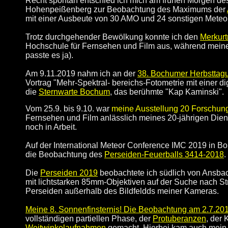
Recht spontan entschied ich mich am frühen Morgen de
Hohenpeißenberg zur Beobachtung des Maximums der
mit einer Ausbeute von 30 AMO und 24 sonstigen Meteor
Trotz durchgehender Bewölkung konnte ich den
Merkurt
Hochschule für Fernsehen und Film aus, während mein
passte es ja).
Am 9.11.2019 nahm ich an der
38. Bochumer Herbsttag
Vortrag "Mehr-Spektral- bereichs-Fotometrie mit einer 
die
Sternwarte Bochum
, das berühmte "Kap Kaminski".
Vom 25.9. bis 9.10. war
meine
Ausstellung 20 Forschun
Fernsehen und Film anlässlich meines 20-jährigen Dien
noch in Arbeit.
Auf der International Meteor Conference IMC 2019 in Bo
die Beobachtung des
Perseiden-Feuerballs 3414-2018
.
Die
Perseiden 2019
beobachtete ich südlich von Ansbac
mit lichtstarken 85mm-Objektiven auf der Suche nach St
Perseiden außerhalb des Bildfeldds meiner Kameras.
Meine 8. Sonnenfinsternis! Die Beobachtung am 2.7.2019
vollständigen partiellen Phase, der
Protuberanzen
, der
Weitwinkelaufnahmen
gemacht. Hierbei kam auch mein